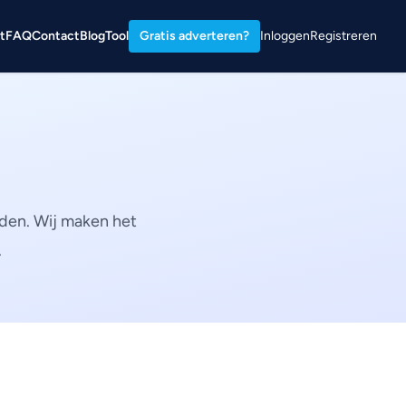
t
FAQ
Contact
Blog
Tool
Gratis adverteren?
Inloggen
Registreren
nden. Wij maken het
.