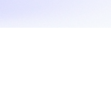
Je betrouwbare partner voor het verkopen van je website.
Pagina's
Aanbod
Over ons