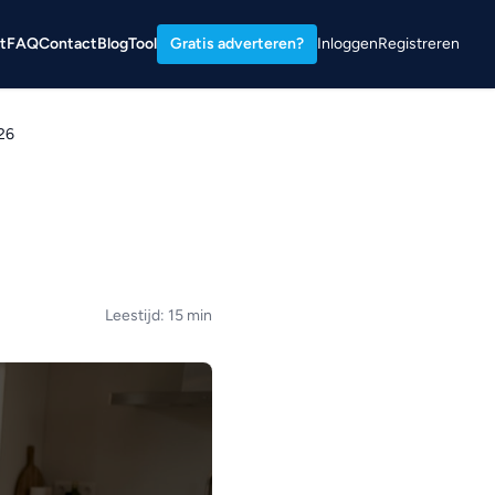
t
FAQ
Contact
Blog
Tool
Gratis adverteren?
Inloggen
Registreren
26
Leestijd: 15 min