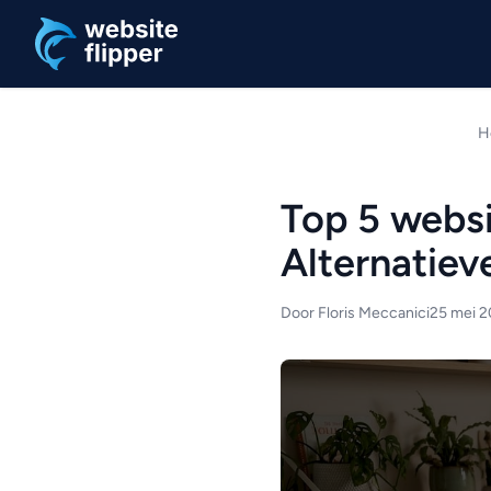
Ga naar hoofdinhoud
H
Top 5 websi
Alternatie
Door Floris Meccanici
25 mei 