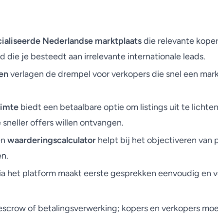
ialiseerde Nederlandse marktplaats
die relevante koper
jd die je besteedt aan irrelevante internationale leads.
en
verlagen de drempel voor verkopers die snel een markt
uimte
biedt een betaalbare optie om listings uit te licht
neller offers willen ontvangen.
en
waarderingscalculator
helpt bij het objectiveren van
en.
ia het platform maakt eerste gesprekken eenvoudig en 
escrow of betalingsverwerking; kopers en verkopers mo