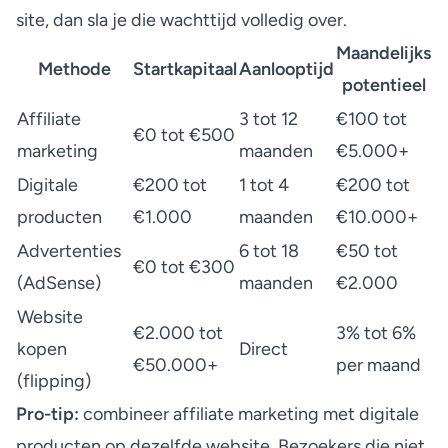
site, dan sla je die wachttijd volledig over.
Maandelijks
Methode
Startkapitaal
Aanlooptijd
potentieel
Affiliate
3 tot 12
€100 tot
€0 tot €500
marketing
maanden
€5.000+
Digitale
€200 tot
1 tot 4
€200 tot
producten
€1.000
maanden
€10.000+
Advertenties
6 tot 18
€50 tot
€0 tot €300
(AdSense)
maanden
€2.000
Website
€2.000 tot
3% tot 6%
kopen
Direct
€50.000+
per maand
(flipping)
Pro-tip:
combineer affiliate marketing met digitale
producten op dezelfde website. Bezoekers die niet