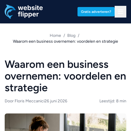
Ga naar hoofdinhoud
Gratis adverteren?
Home
/
Blog
/
Waarom een business overnemen: voordelen en strategie
Waarom een business
overnemen: voordelen en
strategie
Door Floris Meccanici
26 juni 2026
Leestijd: 8 min