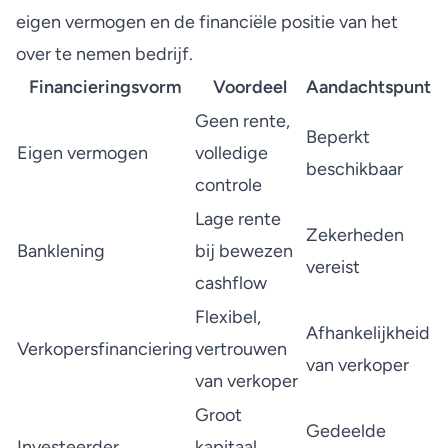
eigen vermogen en de financiële positie van het
over te nemen bedrijf.
Financieringsvorm
Voordeel
Aandachtspunt
Geen rente,
Beperkt
Eigen vermogen
volledige
beschikbaar
controle
Lage rente
Zekerheden
Banklening
bij bewezen
vereist
cashflow
Flexibel,
Afhankelijkheid
Verkopersfinanciering
vertrouwen
van verkoper
van verkoper
Groot
Gedeelde
Investeerder
kapitaal