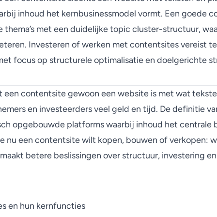
arbij inhoud het kernbusinessmodel vormt. Een goede c
 thema’s met een duidelijke topic cluster-structuur, w
eteren. Investeren of werken met contentsites vereist t
 met focus op structurele optimalisatie en doelgerichte 
 een contentsite gewoon een website is met wat teksten
mers en investeerders veel geld en tijd. De definitie va
gisch opgebouwde platforms waarbij inhoud het centrale 
 je nu een contentsite wilt kopen, bouwen of verkopen: w
, maakt betere beslissingen over structuur, investering en
es en hun kernfuncties