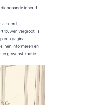
t diepgaande inhoud
ialiseerd
rtrouwen vergroot, is
 op een pagina.
es, hen informeren en
 een gewenste actie