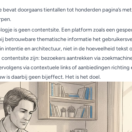
e bevat doorgaans tientallen tot honderden pagina’s me
rpen.
gje is geen contentsite. Een platform zoals een gespec
bij
betrouwbare thematische informatie
het gebruikersve
 in intentie en architectuur, niet in de hoeveelheid tekst
 contentsite zijn: bezoekers aantrekken via zoekmachin
rvolgens via contextuele links of aanbiedingen richting
w is daarbij geen bijeffect. Het is het doel.