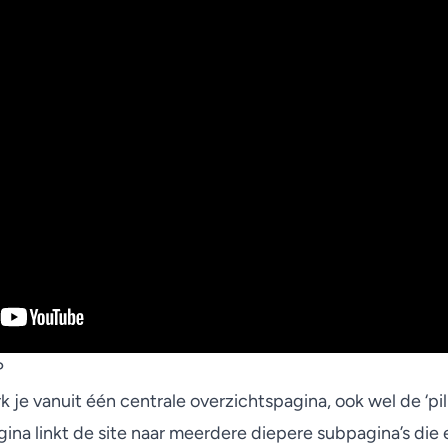
?
rk je vanuit één centrale overzichtspagina, ook wel de ‘pi
ina linkt de site naar meerdere diepere subpagina’s die 