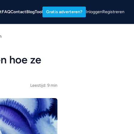
t
FAQ
Contact
Blog
Tool
Gratis adverteren?
Inloggen
Registreren
n
en hoe ze
Leestijd: 9 min