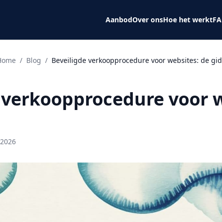
Aanbod
Over ons
Hoe het werkt
F
Home
/
Blog
/
Beveiligde verkoopprocedure voor websites: de gid
 verkoopprocedure voor w
 2026