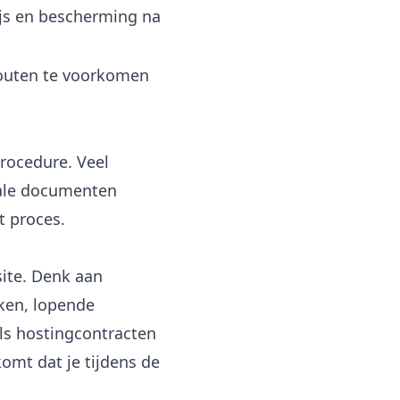
ijs en bescherming na
 fouten te voorkomen
rocedure. Veel
iale documenten
t proces.
site. Denk aan
eken, lopende
als hostingcontracten
omt dat je tijdens de