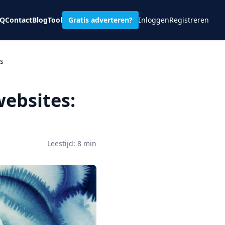
AQ
Contact
Blog
Tool
Gratis adverteren?
Inloggen
Registreren
s
ebsites:
Leestijd: 8 min