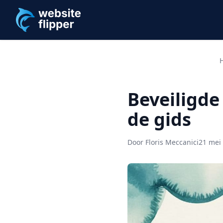
Ga naar hoofdinhoud
Beveiligde
de gids
Door Floris Meccanici
21 mei