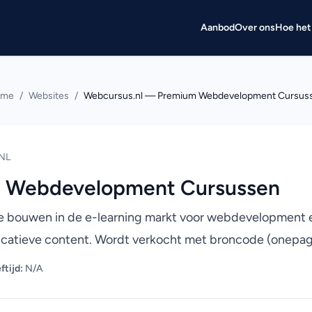
Aanbod
Over ons
Hoe het
ome
/
Websites
/
Webcursus.nl — Premium Webdevelopment Cursus
NL
m Webdevelopment Cursussen
te bouwen in de e-learning markt voor webdevelopment en
ducatieve content. Wordt verkocht met broncode (onepag
ftijd:
N/A