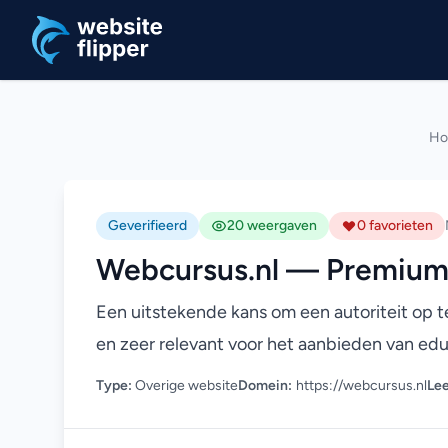
Ga naar hoofdinhoud
H
Geverifieerd
20 weergaven
0 favorieten
Webcursus.nl — Premiu
Een uitstekende kans om een autoriteit op 
en zeer relevant voor het aanbieden van e
Type:
Overige website
Domein:
https://webcursus.nl
Lee