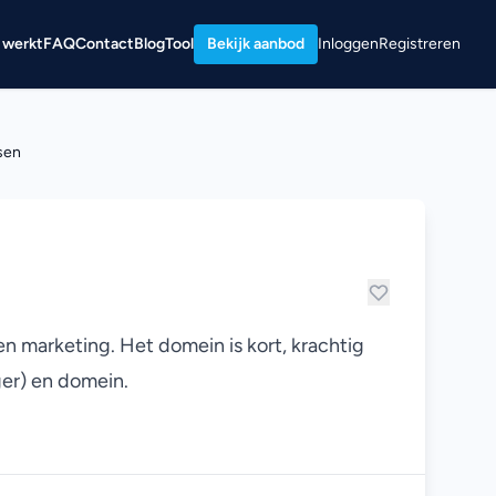
 werkt
FAQ
Contact
Blog
Tool
Bekijk aanbod
Inloggen
Registreren
sen
 marketing. Het domein is kort, krachtig
er) en domein.