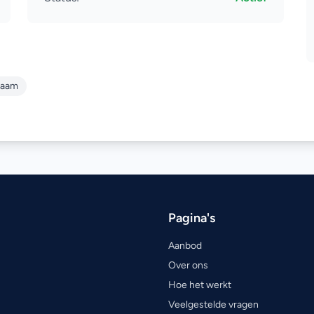
naam
Pagina's
Aanbod
Over ons
Hoe het werkt
Veelgestelde vragen