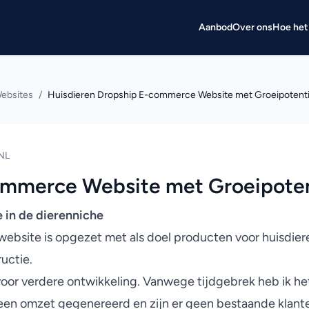
Aanbod
Over ons
Hoe het
ebsites
/
Huisdieren Dropship E-commerce Website met Groeipotenti
NL
ommerce Website met Groeipoten
in de dierenniche
website is opgezet met als doel producten voor huisdie
uctie.
voor verdere ontwikkeling. Vanwege tijdgebrek heb ik het
en omzet gegenereerd en zijn er geen bestaande klante