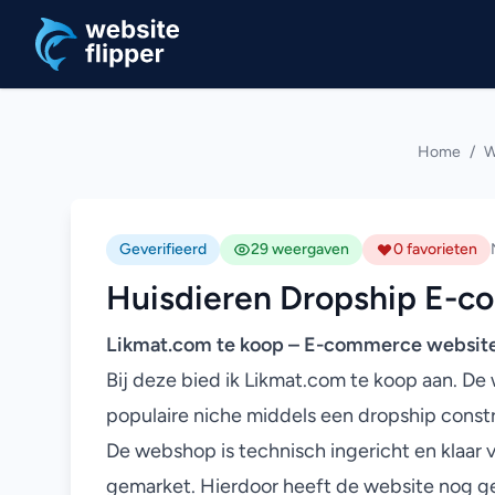
Ga naar hoofdinhoud
Home
/
W
Geverifieerd
29 weergaven
0 favorieten
Huisdieren Dropship E-c
Likmat.com
te koop – E-commerce website 
Bij deze bied ik
Likmat.com
te koop aan. De 
populaire niche middels een dropship constr
De webshop is technisch ingericht en klaar 
gemarket. Hierdoor heeft de website nog ge