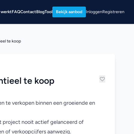
 werkt
FAQ
Contact
Blog
Tool
Bekijk aanbod
Inloggen
Registreren
eel te koop
tieel te koop
ren te verkopen binnen een groeiende en
 project nooit actief gelanceerd of
n of verkoopcijfers aanwezig.