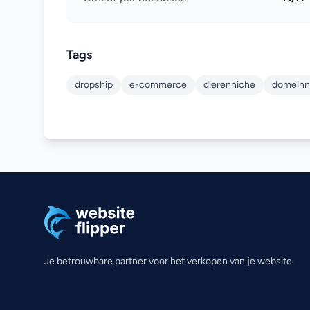
Tags
dropship
e-commerce
dierenniche
domein
Je betrouwbare partner voor het verkopen van je website.