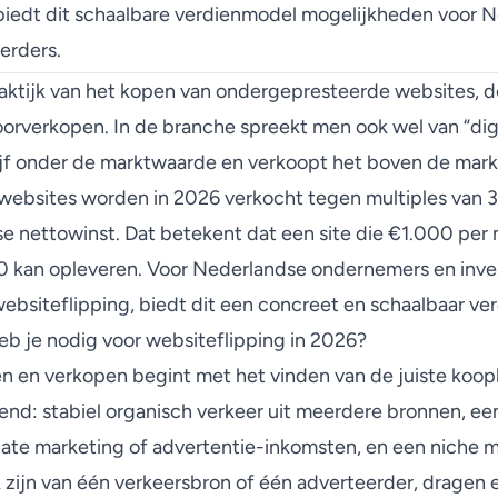
biedt dit schaalbare verdienmodel mogelijkheden voor 
erders.
raktijk van het kopen van ondergepresteerde websites, d
orverkopen. In de branche spreekt men ook wel van “digit
ijf onder de marktwaarde en verkoopt het boven de mar
websites worden in 2026 verkocht
tegen multiples van 3
 nettowinst. Dat betekent dat een site die €1.000 per 
kan opleveren. Voor Nederlandse ondernemers en inves
websiteflipping, biedt dit een concreet en schaalbaar ve
heb je nodig voor websiteflipping in 2026?
 en verkopen begint met het vinden van de juiste koopka
vend: stabiel organisch verkeer uit meerdere bronnen, 
liate marketing of advertentie-inkomsten, en een niche 
 zijn van één verkeersbron of één adverteerder, dragen e