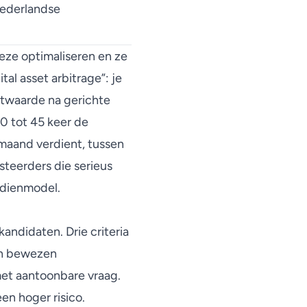
Nederlandse
eze optimaliseren en ze
al asset arbitrage”: je
ktwaarde na gerichte
0 tot 45 keer de
maand verdient, tussen
teerders die serieus
rdienmodel.
ndidaten. Drie criteria
een bewezen
met aantoonbare vraag.
en hoger risico.