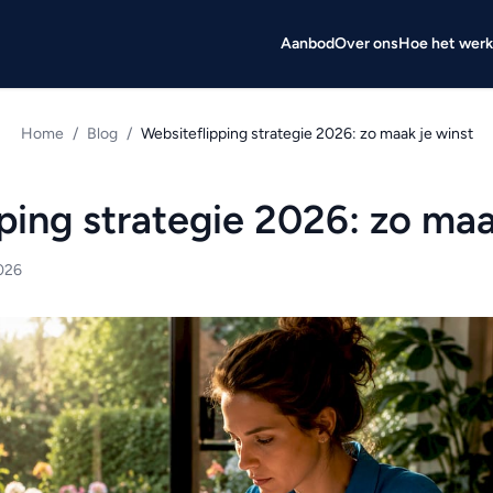
Aanbod
Over ons
Hoe het werk
Home
/
Blog
/
Websiteflipping strategie 2026: zo maak je winst
ping strategie 2026: zo maa
2026