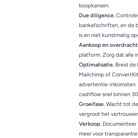
koopkansen.
Due diligence.
Controle
bankafschriften, en de b
is en niet kunstmatig o
Aankoop en overdracht
platform. Zorg dat all
Optimalisatie.
Breid de b
Mailchimp of ConvertKit,
advertentie-inkomsten. G
cashflow snel binnen 30
Groeifase.
Wacht tot de
vergroot het vertrouwe
Verkoop.
Documenteer al
meer voor transparantie 