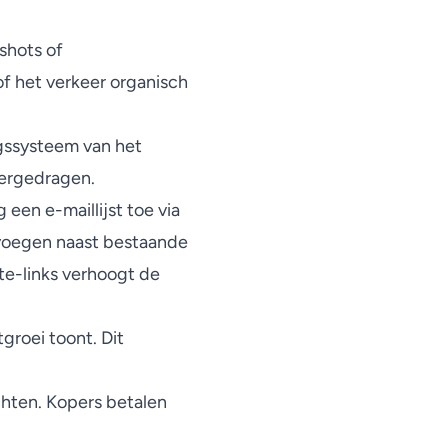
shots of
 of het verkeer organisch
gssysteem van het
vergedragen.
 een e-maillijst toe via
e voegen naast bestaande
ate-links verhoogt de
groei toont.
Dit
chten. Kopers betalen