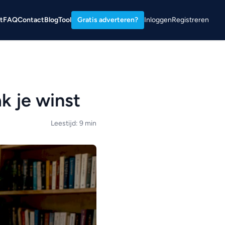
t
FAQ
Contact
Blog
Tool
Gratis adverteren?
Inloggen
Registreren
k je winst
Leestijd: 9 min