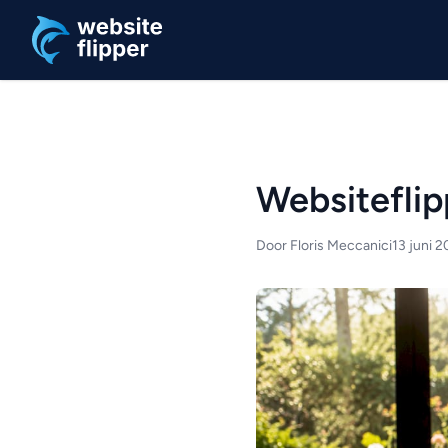
Ga naar hoofdinhoud
Websiteflip
Door Floris Meccanici
13 juni 