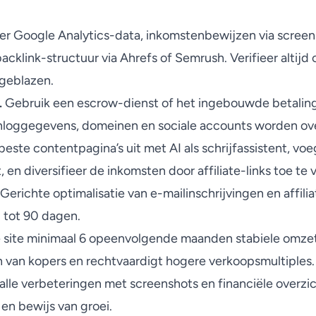
er Google Analytics-data, inkomstenbewijzen via screen
acklink-structuur via Ahrefs of Semrush. Verifieer altijd
pgeblazen.
.
Gebruik een escrow-dienst of het ingebouwde betalin
e inloggegevens, domeinen en sociale accounts worden o
este contentpagina’s uit met AI als schrijfassistent, voeg
 en diversifieer de inkomsten door affiliate-links toe t
erichte optimalisatie van e-mailinschrijvingen en affili
 tot 90 dagen.
 site minimaal 6 opeenvolgende maanden stabiele omzet
n van kopers
en rechtvaardigt hogere verkoopsmultiples.
le verbeteringen met screenshots en financiële overzi
en bewijs van groei.