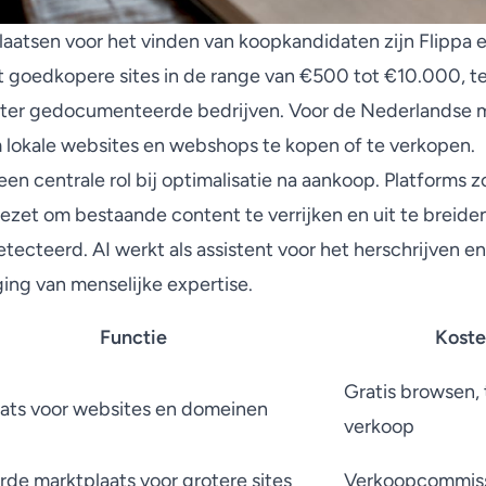
laatsen voor het vinden van koopkandidaten zijn Flippa e
t goedkopere sites in de range van €500 tot €10.000, te
beter gedocumenteerde bedrijven. Voor de Nederlandse m
lokale websites en webshops te kopen of te verkopen.
een centrale rol bij optimalisatie na aankoop. Platforms z
zet om bestaande content te verrijken en uit te breide
etecteerd
. AI werkt als assistent voor het herschrijven 
ging van menselijke expertise.
Functie
Koste
Gratis browsen, 
ats voor websites en domeinen
verkoop
de marktplaats voor grotere sites
Verkoopcommissi