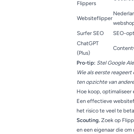
Flippers
Nederlan
Websiteflipper
websho
Surfer SEO
SEO-opti
ChatGPT
Contentv
(Plus)
Pro-tip:
Stel Google Ale
Wie als eerste reageert 
ten opzichte van andere
Hoe koop, optimaliseer 
Een effectieve websitef
het risico te veel te bet
Scouting.
Zoek op Flipp
en een eigenaar die om n