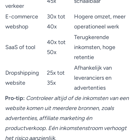
45x
schaalbaar
verkeer
E-commerce
30x tot
Hogere omzet, meer
webshop
40x
operationeel werk
Terugkerende
40x tot
SaaS of tool
inkomsten, hoge
50x
retentie
Afhankelijk van
Dropshipping
25x tot
leveranciers en
website
35x
advertenties
Pro-tip:
Controleer altijd of de inkomsten van een
website komen uit meerdere bronnen, zoals
advertenties, affiliate marketing én
productverkoop. Eén inkomstenstroom verhoogt
het risico aanzienlijk.