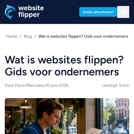
Ga naar hoofdinhoud
Gratis adverteren?
Home
/
Blog
/
Wat is websites flippen? Gids voor ondernemers
Wat is websites flippen?
Gids voor ondernemers
Door Floris Meccanici
10 juni 2026
Leestijd: 9 min