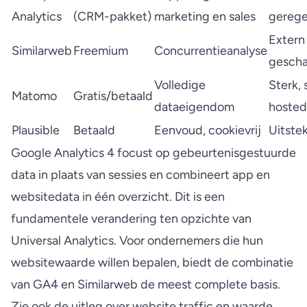
Analytics
(CRM-pakket)
marketing en sales
gerege
Extern
Similarweb
Freemium
Concurrentieanalyse
gescha
Volledige
Sterk, 
Matomo
Gratis/betaald
dataeigendom
hosted
Plausible
Betaald
Eenvoud, cookievrij
Uitste
Google Analytics 4 focust op gebeurtenisgestuurde
data in plaats van sessies en combineert app en
websitedata in één overzicht. Dit is een
fundamentele verandering ten opzichte van
Universal Analytics. Voor ondernemers die hun
websitewaarde willen bepalen, biedt de combinatie
van GA4 en Similarweb de meest complete basis.
Zie ook de uitleg over
website traffic en waarde