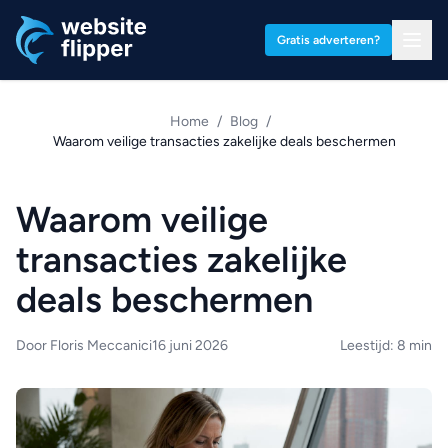
Ga naar hoofdinhoud
Gratis adverteren?
Home
/
Blog
/
Waarom veilige transacties zakelijke deals beschermen
Waarom veilige
transacties zakelijke
deals beschermen
Door Floris Meccanici
16 juni 2026
Leestijd: 8 min