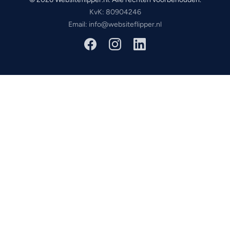
KvK: 80904246
Email: info@websiteflipper.nl
Facebook
Instagram
LinkedIn