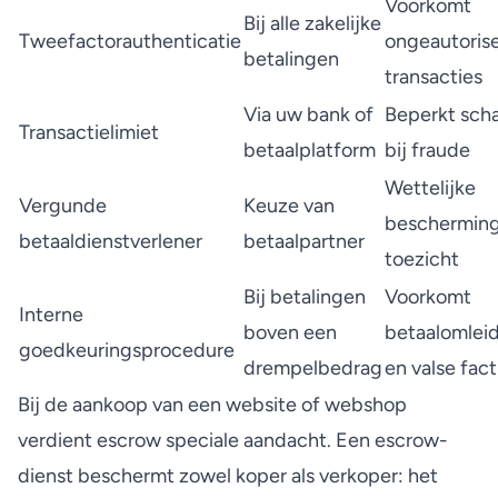
Voorkomt
Bij alle zakelijke
Tweefactorauthenticatie
ongeautoris
betalingen
transacties
Via uw bank of
Beperkt sch
Transactielimiet
betaalplatform
bij fraude
Wettelijke
Vergunde
Keuze van
bescherming
betaaldienstverlener
betaalpartner
toezicht
Bij betalingen
Voorkomt
Interne
boven een
betaalomlei
goedkeuringsprocedure
drempelbedrag
en valse fac
Bij de aankoop van een website of webshop
verdient escrow speciale aandacht. Een
escrow-
dienst beschermt
zowel koper als verkoper: het