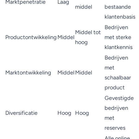
Marktpenetratie
Laag
middel
bestaande
klantenbasis
Bedrijven
Middel tot
Productontwikkeling
Middel
met sterke
hoog
klantkennis
Bedrijven
met
Marktontwikkeling
Middel
Middel
schaalbaar
product
Gevestigde
bedrijven
Diversificatie
Hoog
Hoog
met
reserves
Alle online