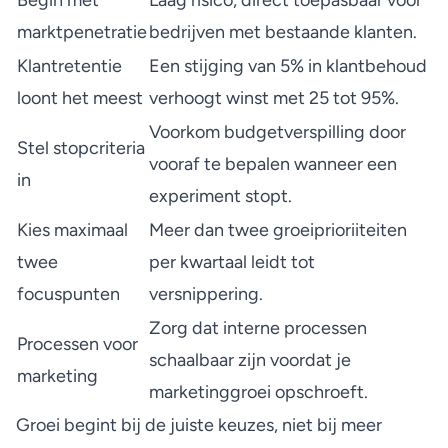
Begin met
Laag risico, direct toepasbaar voor
marktpenetratie
bedrijven met bestaande klanten.
Klantretentie
Een stijging van 5% in klantbehoud
loont het meest
verhoogt winst met 25 tot 95%.
Voorkom budgetverspilling door
Stel stopcriteria
vooraf te bepalen wanneer een
in
experiment stopt.
Kies maximaal
Meer dan twee groeiprioriiteiten
twee
per kwartaal leidt tot
focuspunten
versnippering.
Zorg dat interne processen
Processen voor
schaalbaar zijn voordat je
marketing
marketinggroei opschroeft.
Groei begint bij de juiste keuzes, niet bij meer