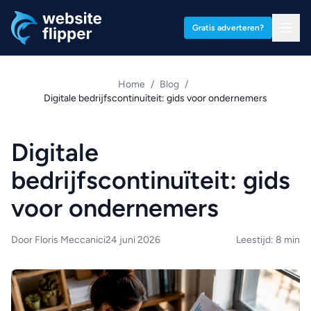
Ga naar hoofdinhoud
Gratis adverteren?
Home
/
Blog
/
Digitale bedrijfscontinuïteit: gids voor ondernemers
Digitale
bedrijfscontinuïteit: gids
voor ondernemers
Door Floris Meccanici
24 juni 2026
Leestijd: 8 min