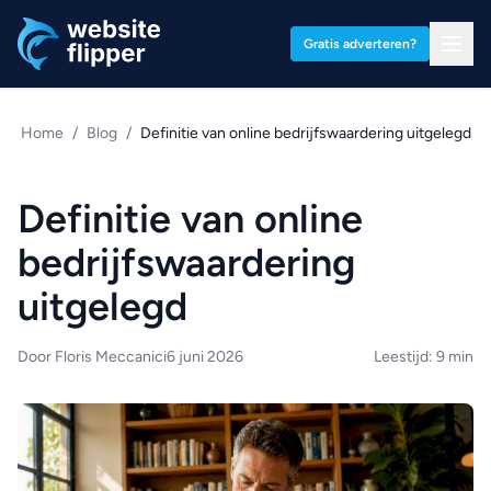
Ga naar hoofdinhoud
Gratis adverteren?
Home
/
Blog
/
Definitie van online bedrijfswaardering uitgelegd
Definitie van online
bedrijfswaardering
uitgelegd
Door Floris Meccanici
6 juni 2026
Leestijd: 9 min