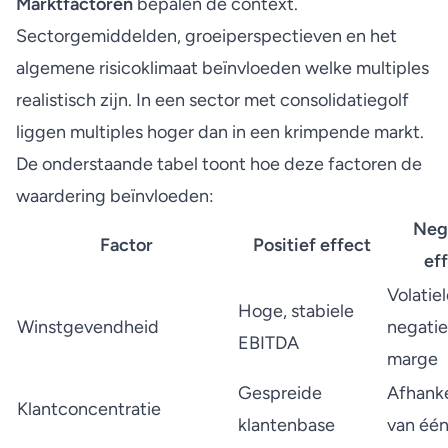
Marktfactoren
bepalen de context.
Sectorgemiddelden, groeiperspectieven en het
algemene risicoklimaat beïnvloeden welke multiples
realistisch zijn. In een sector met consolidatiegolf
liggen multiples hoger dan in een krimpende markt.
De onderstaande tabel toont hoe deze factoren de
waardering beïnvloeden:
Neg
Factor
Positief effect
ef
Volatiel
Hoge, stabiele
Winstgevendheid
negati
EBITDA
marge
Gespreide
Afhanke
Klantconcentratie
klantenbase
van één