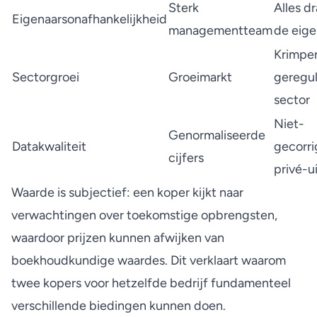
Sterk
Alles d
Eigenaarsonafhankelijkheid
managementteam
de eige
Krimpe
Sectorgroei
Groeimarkt
geregu
sector
Niet-
Genormaliseerde
Datakwaliteit
gecorr
cijfers
privé-u
Waarde is subjectief: een koper kijkt naar
verwachtingen over toekomstige opbrengsten,
waardoor prijzen kunnen afwijken van
boekhoudkundige waardes. Dit verklaart waarom
twee kopers voor hetzelfde bedrijf fundamenteel
verschillende biedingen kunnen doen.